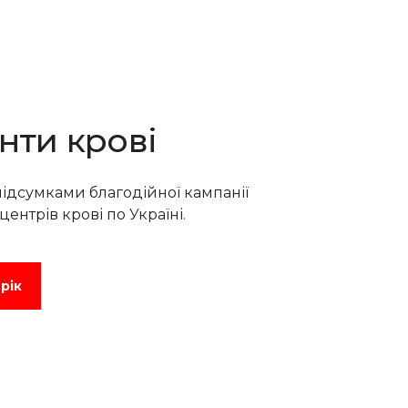
енти крові
підсумками благодійної кампанії
центрів крові по Україні.
рік