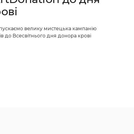
ові
апускаємо велику мистецька кампанію
в до Всесвітнього дня донора крові