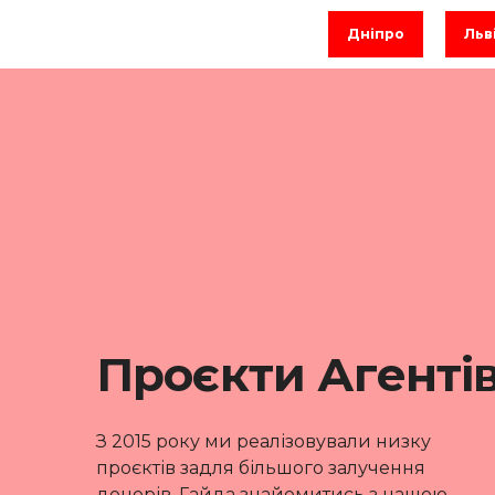
Дніпро
Льв
Проєкти Агенті
З 2015 року ми реалізовували низку
проєктів задля більшого залучення
донорів. Гайда знайомитись з нашою