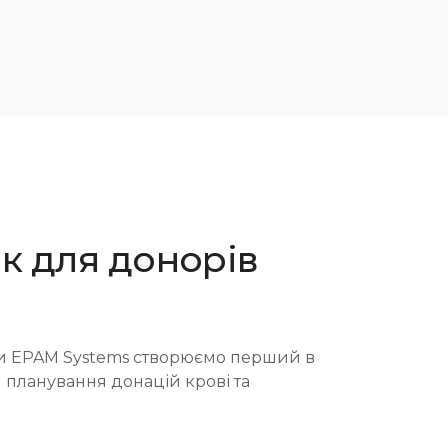
к для донорів
и EPAM Systems створюємо перший в
я планування донацій крові та