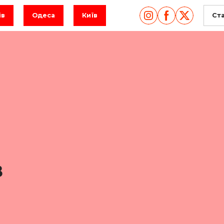
ів
Одеса
Київ
Ст
в