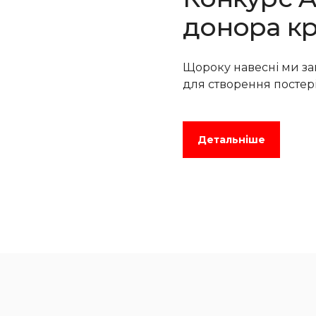
донора кр
Щороку навесні ми з
для створення постері
Детальніше