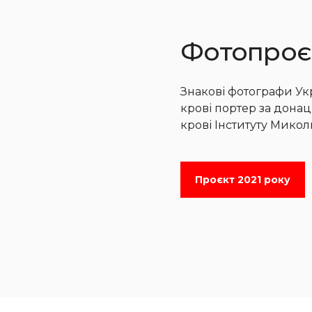
Фотопроєк
Знакові фотографи У
крові портер за донац
крові Інституту Мико
Проєкт 2021 року