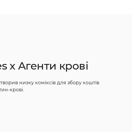
s х Агенти крові
творив низку коміксів для збору коштів
тин-крові.