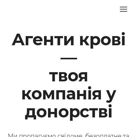
Агенти крові
—
твоя
компанія у
донорстві
Ми пропагуємо свідоме, безоплатне та