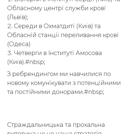
Обласному центрі служби крові
(Львів);
Середи в Охматдиті (Київ) та
Обласній станції переливання крові
(Одеса)
Четверги в Інституті Амосова
(Київ).#nbsp;
З ребрендингом ми навчилися по
новому комунікувати з потенційними
та постійними донорами.#nbsp;
Страждальницька та прохальна
риторика це не наша стратегія