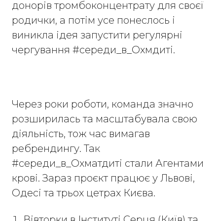
донорів тромбоконцентрату для своєї
родички, а потім усе понеслось і
виникла ідея запустити регулярні
чергування #середи_в_Охмдиті.
Через роки роботи, команда значно
розширилась та масштабувала свою
діяльність, тож час вимагав
ребрендингу. Так
#середи_в_Охматдиті стали Агентами
крові. Зараз проєкт працює у Львові,
Одесі та трьох цетрах Києва.
Вівторки в Інституті Серця (Київ) та