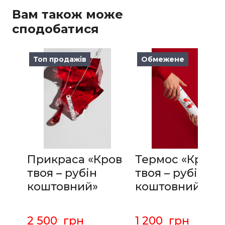
Вам також може
сподобатися
Топ продажів
Обмежене
Прикраса «Кров
Термос «Кров
твоя – рубін
твоя – рубін
коштовний»
коштовний»
2 500  грн
1 200  грн