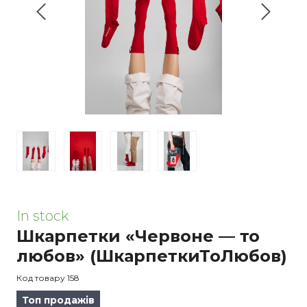
In stock
Шкарпетки «Червоне — то
любов»
(ШкарпеткиТоЛюбов)
Код товару 158
Топ продажів