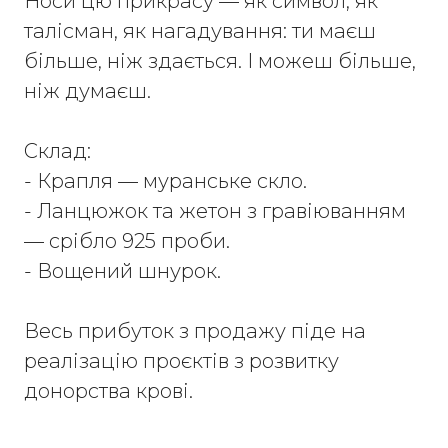
Носи цю прикрасу — як символ, як
талісман, як нагадування: ти маєш
більше, ніж здається. І можеш більше,
ніж думаєш.
Склад:
- Крапля — муранське скло.
- Ланцюжок та жетон з гравіюванням
— срібло 925 проби.
- Вощений шнурок.
Весь прибуток з продажу піде на
реалізацію проєктів з розвитку
донорства крові.