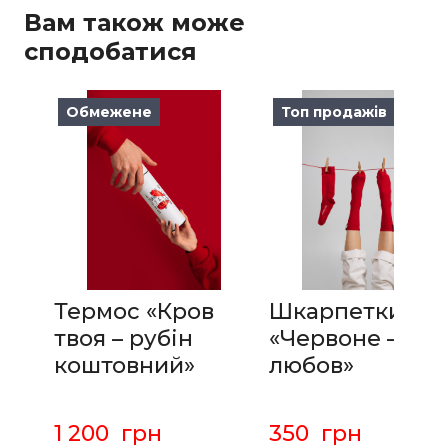
Вам також може
сподобатися
Обмежене
Топ продажів
Термос «Кров
Шкарпетки
твоя – рубін
«Червоне — то
коштовний»
любов»
1 200  грн
350  грн