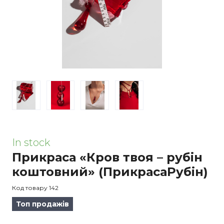
In stock
Прикраса «Кров твоя – рубін
коштовний»
(ПрикрасаРубін)
Код товару 142
Топ продажів