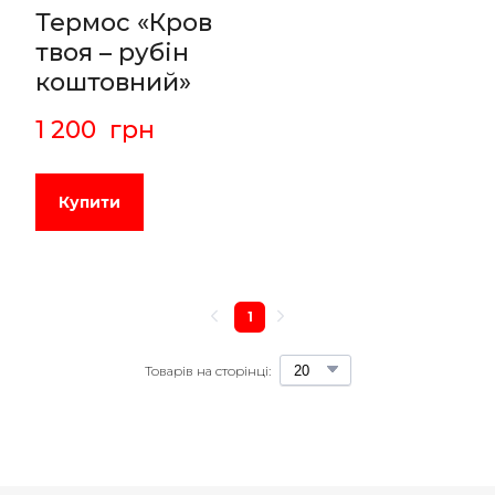
Термос «Кров
твоя – рубін
коштовний»
1 200  грн
Купити
1
Товарів на сторінці: