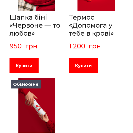
Шапка біні
Термос
«Червоне — то
«Допомога у
любов»
тебе в крові»
950  грн
1 200  грн
Купити
Купити
Обмежене