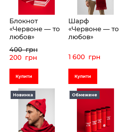
Блокнот
Шарф
«Червоне — то
«Червоне — то
любов»
любов»
400  грн
1 600  грн
200  грн
Купити
Купити
Новинка
Обмежене