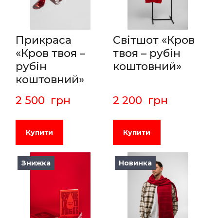
Прикраса
Світшот «Кров
«Кров твоя –
твоя – рубін
рубін
коштовний»
коштовний»
2 500  грн
2 200  грн
Купити
Купити
Знижка
Новинка