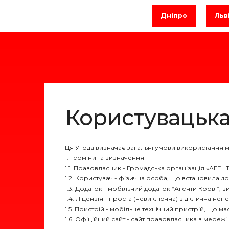
Дніпро
Льв
Користувацька
Ця Угода визначає загальні умови використання м
1. Терміни та визначення
1.1. Правовласник - Громадська організація «АГЕНТИ
1.2. Користувач - фізична особа, що встановила до
1.3. Додаток - мобільний додаток “Агенти Крові”,
1.4. Ліцензія - проста (невиключна) відклична не
1.5. Пристрій - мобільне технічний пристрій, що м
1.6. Офіційний сайт - сайт правовласника в мережі і