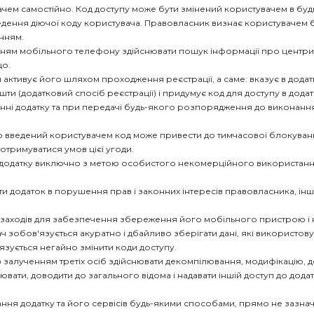
чем самостійно. Код доступу може бути змінений користувачем в будь-
ведення діючої коду користувача. Правовласник визнає користувачем 
нням.
нням мобільного телефону здійснювати пошук інформації про центри
що.
ч активує його шляхом проходження реєстрації, а саме: вказує в дод
шти (додатковий спосіб реєстрації) і придумує код для доступу в додат
танні додатку та при передачі будь-якого розпорядження до виконан
но введений користувачем код може привести до тимчасової блокуван
отримуватися умов цієї угоди.
ня додатку виключно з метою особистого некомерційного використан
и додаток в порушення прав і законних інтересів правовласника, інших 
 заходів для забезпечення збереження його мобільного пристрою і не
зобов'язується акуратно і дбайливо зберігати дані, які використовуют
'язується негайно змінити коди доступу.
із залученням третіх осіб здійснювати декомпілювання, модифікацію,
рювати, доводити до загального відома і надавати іншій доступ до додат
тання додатку та його сервісів будь-якими способами, прямо не зазнач