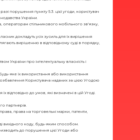
 разі порушення пункту 5.3. цієї угоди, користувач
нодавства України.
а, операторам стільникового мобільного зв'язку,
ласник докладуть усіх зусиль для їх вирішення
ягають вирішенню в відповідному суді в порядку,
твом України про інтелектуальну власність і
. Будь-яке їх використання або використання
позбавлення Користувача наданих за цією Угодою
х відповідно до умов, які визначені в цій Угоді.
го партнерів.
права, права на торговельні марки, патенти,
яді вихідного коду, будь-яким способом.
ризводить до порушення цієї Угоди або