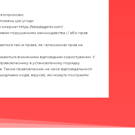
 безстроково.
ложень цієї угоди.
нтернет https://bloodagents.com/ .
жливим порушенням законодавства і / або прав
ються такі ж права, як і власникові прав на
важаються вчиненими відповідним користувачем. У
правовласнику в установленому порядку.
ча. Також правовласник не несе відповідальності
кідливих кодів, вірусів), які можуть послужити