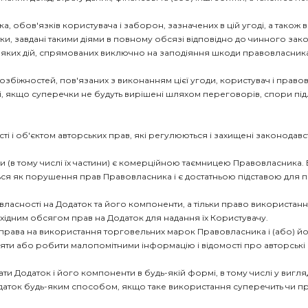
, обов'язків користувача і заборон, зазначених в цій угоді, а також в
и, завдані такими діями в повному обсязі відповідно до чинного зако
ь-яких дій, спрямованих виключно на заподіяння шкоди правовласник
озбіжностей, пов'язаних з виконанням цієї угоди, користувач і правов
, якщо суперечки не будуть вирішені шляхом переговорів, спори підл
ості і об'єктом авторських прав, які регулюються і захищені законодавс
оди (в тому числі їх частини) є комерційною таємницею Правовласника
ься як порушення прав Правовласника і є достатньою підставою для 
ласності на Додаток та його компоненти, а тільки право використання ї
бхідним обсягом прав на Додаток для надання їх Користувачу.
 права на використання торговельних марок Правовласника і (або) йо
аляти або робити малопомітними інформацію і відомості про авторські 
ти Додаток і його компоненти в будь-якій формі, в тому числі у вигл
одаток будь-яким способом, якщо таке використання суперечить чи п