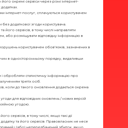
о його окремі сервіси через різні інтернет-
 додатках.
ками інтернет-послуг, сплачуються користувачем
и без додаткової згоди користувача.
 його сервісів, в тому числі направляти
ем, або розміщувати відповідну інформацію в
 порушень користувачем обов'язків, зазначених в
причин в односторонньому порядку, видаливши
ти і обробляти статистичну інформацію про
алученням третіх осіб.
ків, коли до такого оновлення додається окрема
угоди для відповідних оновлень / нових версій
ензійною угодою.
ого сервісів, в тому числі, якщо такі дії
 додатку та його сервісів. Правовласник не несе
 непрямий і (або) непередбачений збиток, якщо