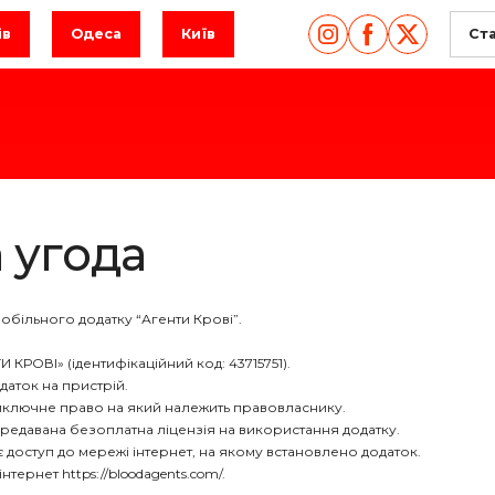
ів
Одеса
Київ
Ст
 угода
обільного додатку “Агенти Крові”.
 КРОВІ» (ідентифікаційний код: 43715751).
даток на пристрій.
 виключне право на який належить правовласнику.
передавана безоплатна ліцензія на використання додатку.
ає доступ до мережі інтернет, на якому встановлено додаток.
нтернет https://bloodagents.com/.