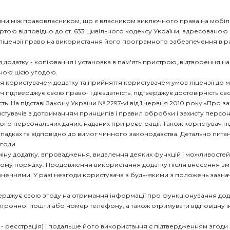
осини між правовласником, що є власником виключного права на мобіль
тою відповідно до ст. 633 Цивільного кодексу України, адресованою ф
 ліцензії право на використання його програмного забезпечення в ра
ня додатку - копіювання і установка в пам'ять пристрою, відтворення 
ною цією угодою.
стання користувачем додатку та прийняття користувачем умов ліцензії д
ч підтверджує свою право- і дієздатність, підтверджує достовірність 
рність. На підставі Закону України № 2297-vi від 1 червня 2010 року «Пр
увачів з дотриманням принципів і правил обробки і захисту персонал
го персональних даних, наданих при реєстрації. Також користувач пі
падках та відповідно до вимог чинного законодавства. Детально пит
Угоди.
ну додатку, впровадження, видалення деяких функцій і можливостей, у
 порядку. Продовження використання додатку після внесення змін і
овненнями. У разі незгоди користувача з будь-якими з положень зазна
верджує свою згоду на отримання інформації про функціонування додат
ктронної пошти або номер телефону, а також отримувати відповідну 
алі - реєстрація) і подальше його використання є підтвердженням згоди 