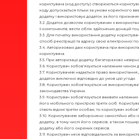
користувача (код доступу) створюються користува
коду допускається тільки за умови коректного в
додатку і використовує додаток за його призначе
3.2. Додаток дозволяє користувачам з використа
її компонентів, вести облік здійснених донацій то
3.3. Для початку використання додатку користува
спосіб реєстрації) та адресу своєї електронної по
3.4. Авторизовані дані користувача при викорис
користувача.
3.5. При авторизації додатку багаторазово невір
3.6. Користувач зобов'язується належним чином д
3.7. Користувачеві надається право використан
додаток виключно відповідно до умов цієї угоди.
3.8. Користувач зобов'язується не використовуват
законодавства України.
3.9. Користувач зобов'язується вживати належних
його мобільного пристрою третіх осіб. Користувач 
стають відомі третім особам, то користувач зобов
3.10. Користувачеві заборонено самостійно або 
додатку, в тому числі його сервісів, а також поши
додатку або його окремих сервісів.
3.11. Користувач несе відповідальність за викорис