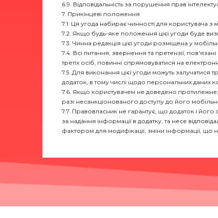
6.9. Відповідальність за порушення прав інтелекту
7. Прикінцеві положення
7.1. Ця угода набирає чинності для користувача з 
7.2. Якщо будь-яке положення цієї угоди буде визн
7.3. Чинна редакція цієї угоди розміщена у мобіль
7.4. Всі питання, звернення та претензії, пов'яз
третіх осіб, повинні спрямовуватися на електронн
7.5. Для виконання цієї угоди можуть залучатися т
додаток, в тому числі щодо персональних даних к
7.6. Якщо користувачем не доведено протилежне, 
разі несанкціонованого доступу до його мобіль
7.7. Правовласник не гарантує, що додаток і його
за надання інформації в додатку, та несе відповід
фактором для модифікації, зміни інформації, що н