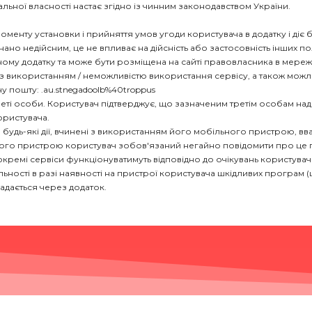
альної власності настає згідно із чинним законодавством України.
моменту установки і прийняття умов угоди користувача в додатку і діє
ано недійсним, це не впливає на дійсність або застосовність інших по
ному додатку та може бути розміщена на сайті правовласника в мережі і
ані з використанням / неможливістю використання сервісу, а також мо
у пошту: .au.stnegadoolb%40troppus
реті особи. Користувач підтверджує, що зазначеним третім особам нада
ористувача.
будь-які дії, вчинені з використанням його мобільного пристрою, в
ного пристрою користувач зобов'язаний негайно повідомити про це 
 окремі сервіси функціонуватимуть відповідно до очікувань користува
альності в разі наявності на пристрої користувача шкідливих програм (ш
адається через додаток.