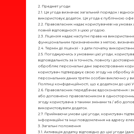
2. Предмет угоди
2.1. Ця угода визначає загальний порядок і відн
використовує додаток. Ця угода є публічною офер
2.2. Правовласник надає користувачеві на умовах
повній відповідності з цією угодою.
2.3. Ліцензія надає наступні права на використан
функціональним призначенням з метою, визначе
2.4. Термін дії ліцензії - з дати початку викори
2.5. Погоджуючись з умовами цієї угоди, користува
відповідальність за їх точність, повноту і достові
обробляє персональні дані зареєстрованих корист
користувач підтверджує свою згоду на обробку йо
персональних даних третім особам виключно у ви
Політиці конфіденційності, що є додатком до цієї 
2.6. Правовласник передбачає вдосконалення і змі
або доповнено правовласником в односторонньому
згоду користувача з такими змінами та / або доп
використовувати додаток.
2.7. Приймаючи умови цієї угоди, користувач підт
інформаційні та інші повідомлення на адресу еле
3. Загальні положення
3.1. Активація додатку відповідно до цієї угоди (д