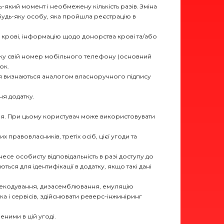
який момент і необмежену кількість разів. Зміна
будь-яку особу, яка пройшла реєстрацію в
 крові, інформацію щодо донорства крові та/або
атку свій номер мобільного телефону (основний
ок.
ня визнаються аналогом власноручного підпису
ня додатку.
ня. При цьому користувач може використовувати
правовласників, третіх осіб, цієї угоди та
се особисту відповідальність в разі доступу до
ься для ідентифікації в додатку, якщо такі дані
 декодування, дизасемблювання, емуляцію
ка і сервісів, здійснювати реверс-інжиніринг
еними в цій угоді.