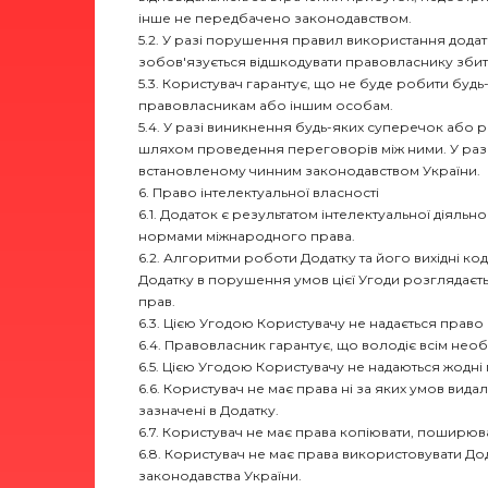
інше не передбачено законодавством.
5.2. У разі порушення правил використання додатка
зобов'язується відшкодувати правовласнику збитк
5.3. Користувач гарантує, що не буде робити буд
правовласникам або іншим особам.
5.4. У разі виникнення будь-яких суперечок або р
шляхом проведення переговорів між ними. У разі
встановленому чинним законодавством України.
6. Право інтелектуальної власності
6.1. Додаток є результатом інтелектуальної діяльн
нормами міжнародного права.
6.2. Алгоритми роботи Додатку та його вихідні к
Додатку в порушення умов цієї Угоди розглядаєт
прав.
6.3. Цією Угодою Користувачу не надається право в
6.4. Правовласник гарантує, що володіє всім нео
6.5. Цією Угодою Користувачу не надаються жодні
6.6. Користувач не має права ні за яких умов вид
зазначені в Додатку.
6.7. Користувач не має права копіювати, поширюва
6.8. Користувач не має права використовувати Д
законодавства України.