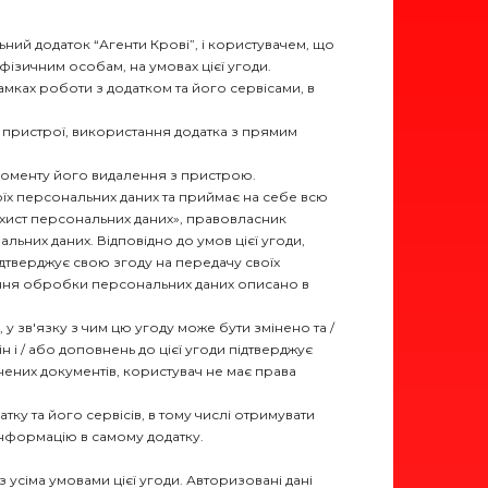
ний додаток “Агенти Крові”, і користувачем, що
ізичним особам, на умовах цієї угоди.
мках роботи з додатком та його сервісами, в
на пристрої, використання додатка з прямим
о моменту його видалення з пристрою.
своїх персональних даних та приймає на себе всю
о захист персональних даних», правовласник
ьних даних. Відповідно до умов цієї угоди,
дтверджує свою згоду на передачу своїх
ання обробки персональних даних описано в
 зв'язку з чим цю угоду може бути змінено та /
 / або доповнень до цієї угоди підтверджує
чених документів, користувач не має права
ку та його сервісів, в тому числі отримувати
інформацію в самому додатку.
з усіма умовами цієї угоди. Авторизовані дані