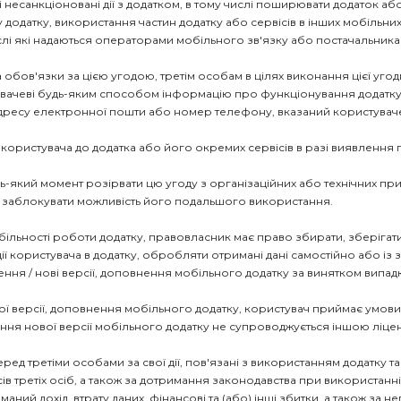
і несанкціоновані дії з додатком, в тому числі поширювати додаток аб
додатку, використання частин додатку або сервісів в інших мобільних
у числі які надаються операторами мобільного зв'язку або постачальни
 обов'язки за цією угодою, третім особам в цілях виконання цієї угод
вачеві будь-яким способом інформацію про функціонування додатку та
 адресу електронної пошти або номер телефону, вказаний користувач
 користувача до додатка або його окремих сервісів в разі виявлення
дь-який момент розірвати цю угоду з організаційних або технічних 
 заблокувати можливість його подальшого використання.
табільності роботи додатку, правовласник має право збирати, зберіга
ї користувача в додатку, обробляти отримані дані самостійно або із з
ння / нові версії, доповнення мобільного додатку за винятком випад
ї версії, доповнення мобільного додатку, користувач приймає умови 
ння нової версії мобільного додатку не супроводжується іншою ліц
ред третіми особами за свої дії, пов'язані з використанням додатку та й
в третіх осіб, а також за дотримання законодавства при використанні
аний дохід, втрату даних, фінансові та (або) інші збитки, а також за