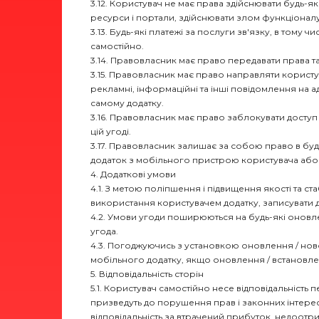
3.12. Користувач не має права здійснювати будь-як
ресурси і портали, здійснювати злом функціоналу 
3.13. Будь-які платежі за послуги зв'язку, в том
самостійно.
3.14. Правовласник має право передавати права та
3.15. Правовласник має право направляти користу
рекламні, інформаційні та інші повідомлення на
самому додатку.
3.16. Правовласник має право заблокувати доступ
цій угоді.
3.17. Правовласник залишає за собою право в бу
додаток з мобільного пристрою користувача або
4. Додаткові умови
4.1. З метою поліпшення і підвищення якості та с
використання користувачем додатку, записувати ді
4.2. Умови угоди поширюються на будь-які оновле
угода.
4.3. Погоджуючись з установкою оновлення / ново
мобільного додатку, якщо оновлення / встановле
5. Відповідальність сторін
5.1. Користувач самостійно несе відповідальність пе
призведуть до порушення прав і законних інтересі
відповідальність за втрачений прибуток, недоотрим