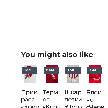
You might also like
Топ продажів
Обмежене
Топ продажів
Знижка
Прик
Терм
Шкар
Блок
раса
ос
петки
нот
«Кров
«Кров
«Черв
«Черв