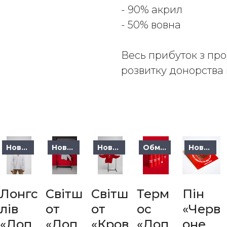
- 90% акрил
- 50% вовна
Весь прибуток з про
розвитку донорства 
Новинка
Новинка
Новинка
Обмежене
Новинка
Лонгс
Світш
Світш
Терм
Пін
лів
от
от
ос
«Черв
«Доп
«Доп
«Кров
«Доп
оне