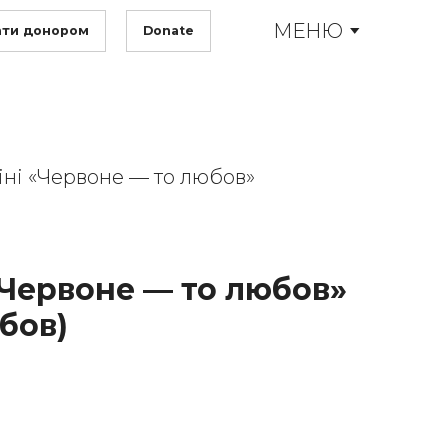
МЕНЮ
ати донором
Donate
ні «Червоне — то любов»
«Червоне — то любов»
бов)