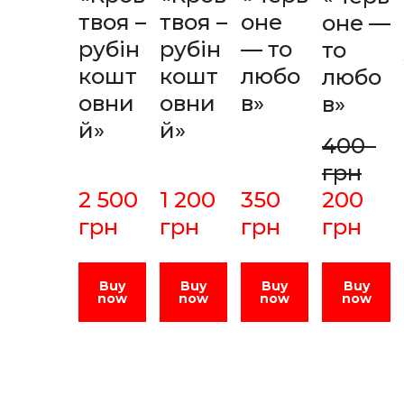
твоя –
твоя –
оне
оне —
рубін
рубін
— то
то
кошт
кошт
любо
любо
овни
овни
в»
в»
й»
й»
400  
грн
2 500  
1 200  
350  
200  
грн
грн
грн
грн
Buy
Buy
Buy
Buy
now
now
now
now