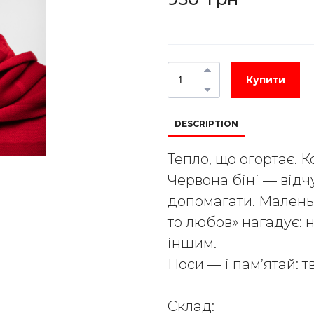
Купити
DESCRIPTION
Тепло, що огортає. К
Червона біні — відч
допомагати. Малень
то любов» нагадує: 
іншим.
Носи — і пам’ятай: т
Склад: