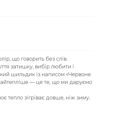
олір, що говорить без слів.
уття затишку, вибір любити і
кий шильдик із написом «Червоне
найтепліше — це те, що ми даруємо
воє тепло зігріває довше, ніж зиму.