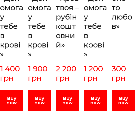
омога
омога
твоя –
омога
то
у
у
рубін
у
любо
тебе
тебе
кошт
тебе
в»
в
в
овни
в
крові
крові
й»
крові
»
»
»
1 400  
1 900  
2 200  
1 200  
300  
грн
грн
грн
грн
грн
Buy
Buy
Buy
Buy
Buy
now
now
now
now
now