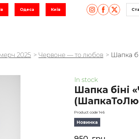
ів
Одеса
Київ
Ст
мерч 2025
Червоне — то любов
Шапка бі
In stock
Шапка біні 
(ШапкаТоЛю
Product code 146
Новинка
950  грн