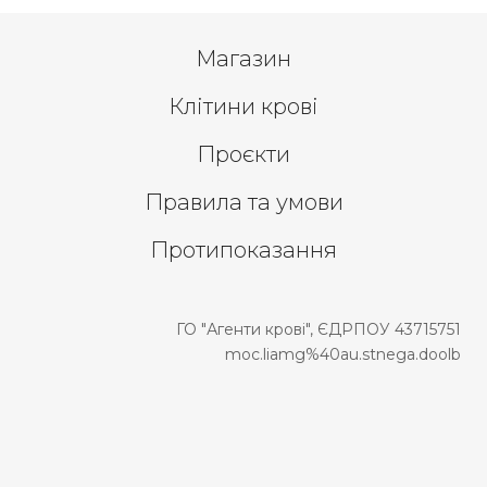
Магазин
Клітини крові
Проєкти
Правила та умови
Протипоказання
ГО "Агенти крові", ЄДРПОУ 43715751
moc.liamg%40au.stnega.doolb