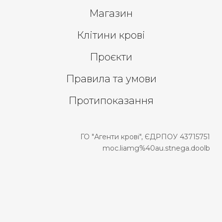
Магазин
Клітини крові
Проєкти
Правила та умови
Протипоказання
ГО "Агенти крові", ЄДРПОУ 43715751
moc.liamg%40au.stnega.doolb