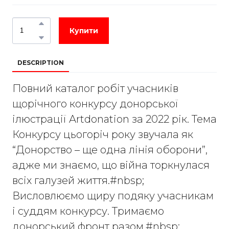
Купити
DESCRIPTION
Повний каталог робіт учасників
щорічного конкурсу донорської
ілюстрації Artdonation за 2022 рік. Тема
Конкурсу цьогоріч року звучала як
“Донорство – ще одна лінія оборони”,
адже ми знаємо, що війна торкнулася
всіх галузей життя.#nbsp;
Висловлюємо щиру подяку учасникам
і суддям конкурсу. Тримаємо
донорський фронт разом.#nbsp;