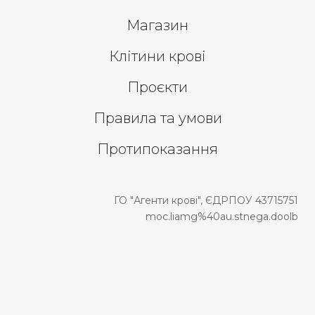
Магазин
Клітини крові
Проєкти
Правила та умови
Протипоказання
ГО "Агенти крові", ЄДРПОУ 43715751
moc.liamg%40au.stnega.doolb