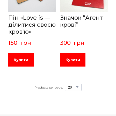
Пін «Love is —
Значок “Агент
ділитися своєю
крові”
кров'ю»
150  грн
300  грн
Купити
Купити
Products per page: