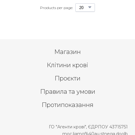
Products per page:
Магазин
Клітини крові
Проєкти
Правила та умови
Протипоказання
ГО "Агенти крові", ЄДРПОУ 43715751
moc.liamg%40au.stnega.doolb