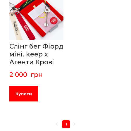
Слінг бег Фіорд
міні. keep x
Агенти Крові
2 000  грн
Купити
1