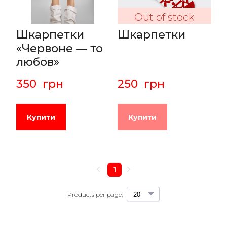
Out of stock
Шкарпетки
Шкарпетки
«Червоне — то
любов»
350  грн
250  грн
Купити
Купити
1
Products per page: