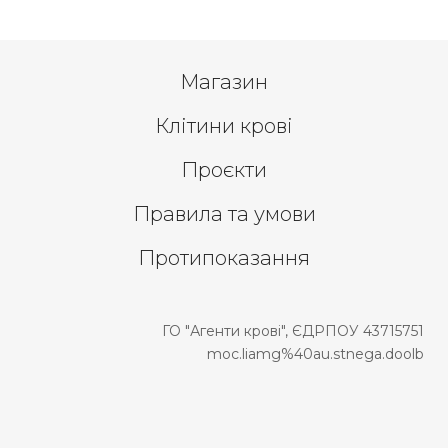
Магазин
Клітини крові
Проєкти
Правила та умови
Протипоказання
ГО "Агенти крові", ЄДРПОУ 43715751
moc.liamg%40au.stnega.doolb