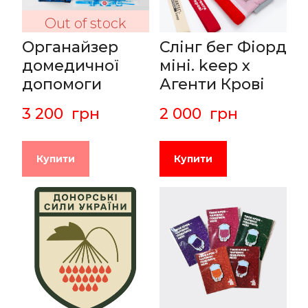
Out of stock
Органайзер
Слінг бег Фіорд
домедичної
міні. keep x
допомоги
Агенти Крові
3 200  грн
2 000  грн
Купити
Купити