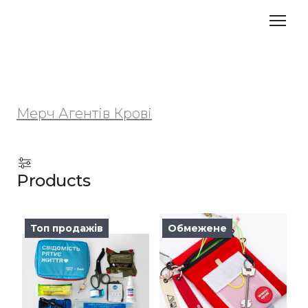
Мерч Агентів Крові
Products
Топ продажів
Обмежене