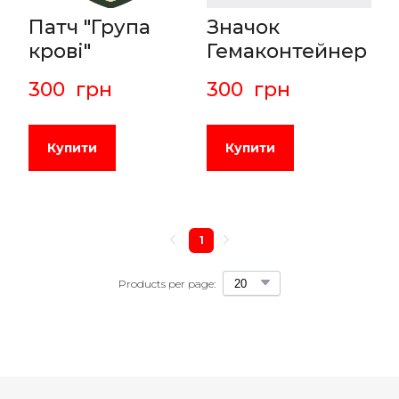
Патч "Група
Значок
крові"
Гемаконтейнер
300  грн
300  грн
Купити
Купити
1
Products per page: