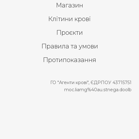
Магазин
Клітини крові
Проєкти
Правила та умови
Протипоказання
ГО "Агенти крові", ЄДРПОУ 43715751
moc.liamg%40au.stnega.doolb