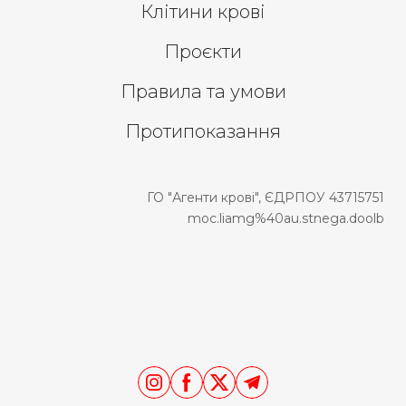
Клітини крові
Проєкти
Правила та умови
Протипоказання
ГО "Агенти крові", ЄДРПОУ 43715751
moc.liamg%40au.stnega.doolb