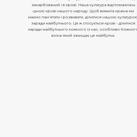
закарбований і в крові. Наша культура відстоювалась
ціною крові нашого народу. Щоб вижила країна ми
маємо пам’ятати і розвивати, ділитися нашою культуро
заради майбутнього. Це ж стосується крові - ділитися
заради майбутнього кожного із нас, особливо Кожног
воїна який захищає це майбутнє.