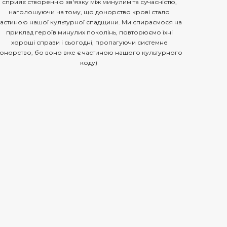
сприяє створенню зв'язку між минулим та сучасністю,
наголошуючи на тому, що донорство крові стало
частиною нашої культурної спадщини. Ми спираємося на
приклад героїв минулих поколінь, повторюємо їхні
хороші справи і сьогодні, пропагуючи системне
онорство, бо воно вже є частиною нашого культурного
коду)