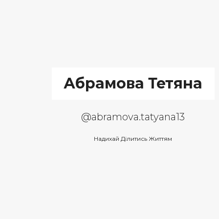
Абрамова Тетяна
@abramova.tatyana13
Надихай Ділитись Життям