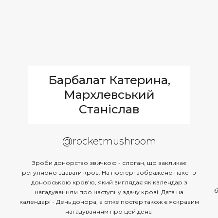
Барбалат Катерина,
Мархлевський
Станіслав
@rocketmushroom
Зроби донорство звичкою - слоган, що закликає
регулярно здавати кров. На постері зображено пакет з
донорською кров'ю, який виглядає як календар з
б
нагадуванням про наступну здачу крові. Дата на
календарі - День донора, а отже постер також є яскравим
нагадуванням про цей день.