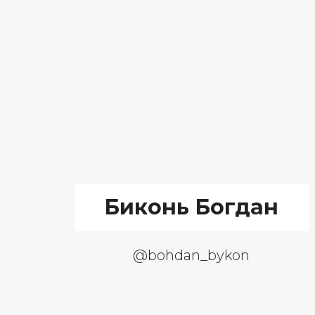
Биконь Богдан
@bohdan_bykon