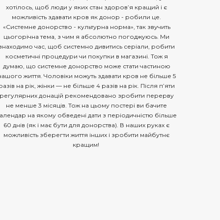
хотілось, щоб люди у яких стан здоров’я кращий і є
можливість здавати кров як донор - робили це.
«Системне донорство - культурна норма», так звучить
цьогорічна тема, з чим я абсолютно погоджуюсь. Ми
знаходимо час, щоб системно дивитись серіали, робити
косметичні процедури чи покупки в магазині. Тож я
думаю, що системне донорство може стати частиною
нашого життя. Чоловіки можуть здавати кров не більше 5
разів на рік, жінки — не більше 4 разів на рік. Після п’яти
регулярних донацій рекомендовано зробити перерву
не менше 3 місяців. Тож на цьому постері ви бачите
алендар на якому обведені дати з періодичністю більше
60 днів (як і має бути для донорства). В наших руках є
можливість зберегти життя інших і зробити майбутнє
кращим!