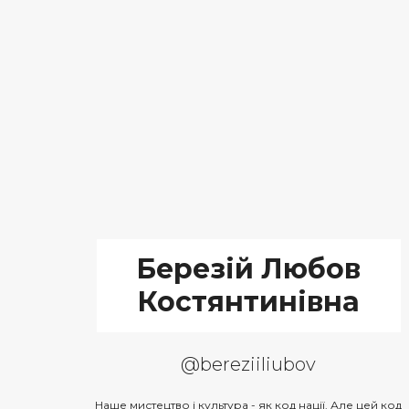
Березій Любов
Костянтинівна
@bereziiliubov
Наше мистецтво і культура - як код нації. Але цей код