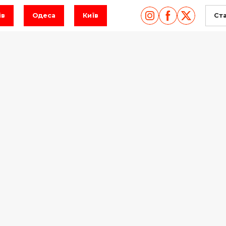
ів
Одеса
Київ
Ст