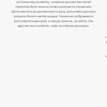
суспільному розвитку, зокрема донорство крові
перестає бути чимось незрозумілим та лякаючим.
Долучаючись до донорського руху, регулярні донори
рятують безліч життів щодня. Гемакони зображають
регулярність донацій, а серце, власне, це життя. І як
другий зміст роботи: лайк постійним донорам.
к