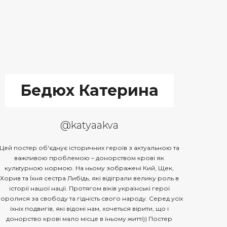
Бедюх Катерина
@katyaakva
Цей постер об'єднує історичних героїв з актуальною та
важливою проблемою – донорством крові як
культурною нормою. На ньому зображені Кий, Щек,
Хорив та Їхня сестра Либідь, які відіграли велику роль в
історії нашої нації. Протягом віків українські герої
оролися за свободу та гідність свого народу. Серед усіх
їхніх подвигів, які відомі нам, хочеться вірити, що і
донорство крові мало місце в їньому житті)) Постер