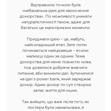
Відправною точкою була
«небанальна ідея для заохочення
донорства»:. По можливості уникати
натуралістичності також, адже для
багатьох це малоприємні моменти.
Придумати ідею – це, мабуть,
найскладніший етап. Зате потім
починається найцікавіше – ескізи:
малюєш один за одним. Тема
донорства для мене повністю нова,
тож довелося добряче вивчити
питання, аби виникли ідеї. Зупинилися
на ідеї з power bank, який заряджає
донор. Адже донор по суті створює
запас життя для інших.
Так вийшло, що вже після того, як
постери були намальовані, я