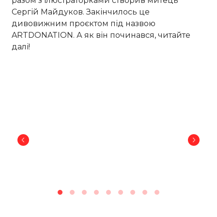
разом з ілюстраторками створив митець
Сергій Майдуков. Закінчилось це
дивовижним проєктом під назвою
ARTDONATION. А як він починався, читайте
далі!