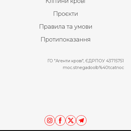
Клітини крові
Проєкти
Правила та умови
Протипоказання
ГО "Агенти крові", ЄДРПОУ 43715751
moc.stnegadoolb%40tcatnoc