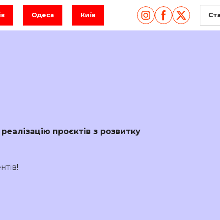
ів
Одеса
Київ
Ст
реалізацію проєктів з розвитку
нтів!